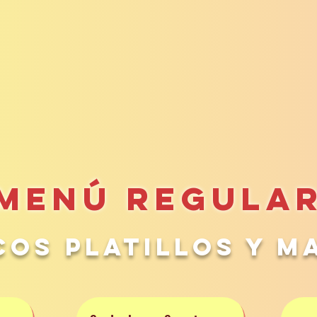
menú regula
cos platillos y m