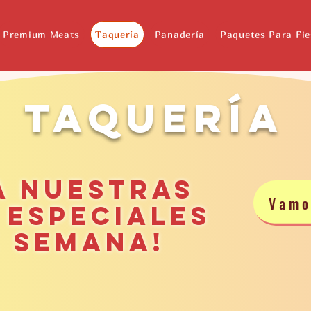
Premium Meats
Taquería
Panadería
Paquetes Para Fie
Taquería
a nuestras
Vamo
 especiales
 semana!