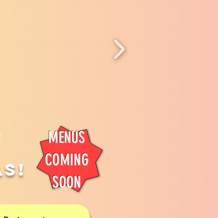
r
MENUS
COMING
as!
SOON